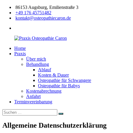
Zum
86153 Augsburg, Emilienstraße 3
Inhalt
+49 176 45751482
springen
kontakt@osteopathiecaron.de
facebook
Home
Praxis
Zertifizierte
Praxis
Osteopathie
Osteopathin
Über mich
Caron
Augsburg
Behandlung
Ablauf
Kosten & Dauer
Osteopathie für Schwangere
Osteopathie für Babys
Kostenabrechnung
Anfahrt
Terminvereinbarung
Suchen
Suchen
nach:
Allgemeine Datenschutzerklärung