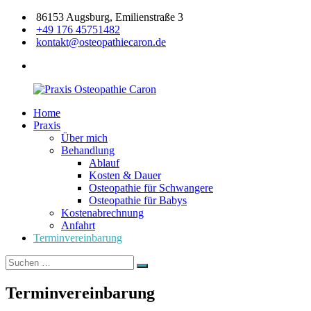
Zum
86153 Augsburg, Emilienstraße 3
Inhalt
+49 176 45751482
springen
kontakt@osteopathiecaron.de
facebook
Home
Praxis
Zertifizierte
Praxis
Osteopathie
Osteopathin
Über mich
Caron
Augsburg
Behandlung
Ablauf
Kosten & Dauer
Osteopathie für Schwangere
Osteopathie für Babys
Kostenabrechnung
Anfahrt
Terminvereinbarung
Suchen
Suchen
nach:
Terminvereinbarung