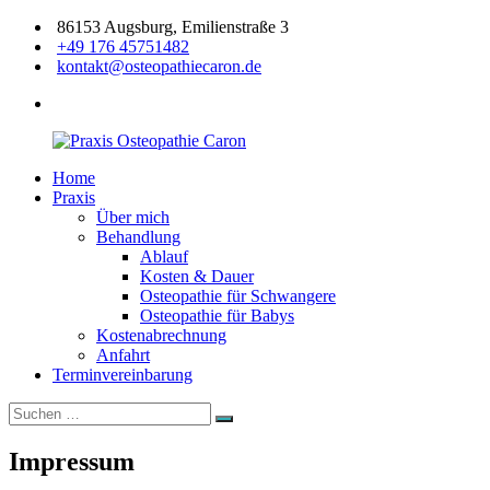
Zum
86153 Augsburg, Emilienstraße 3
Inhalt
+49 176 45751482
springen
kontakt@osteopathiecaron.de
facebook
Home
Praxis
Zertifizierte
Praxis
Osteopathie
Osteopathin
Über mich
Caron
Augsburg
Behandlung
Ablauf
Kosten & Dauer
Osteopathie für Schwangere
Osteopathie für Babys
Kostenabrechnung
Anfahrt
Terminvereinbarung
Suchen
Suchen
nach:
Impressum