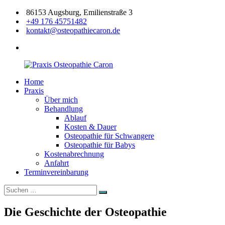
Zum
86153 Augsburg, Emilienstraße 3
Inhalt
+49 176 45751482
springen
kontakt@osteopathiecaron.de
facebook
Home
Praxis
Zertifizierte
Praxis
Osteopathie
Osteopathin
Über mich
Caron
Augsburg
Behandlung
Ablauf
Kosten & Dauer
Osteopathie für Schwangere
Osteopathie für Babys
Kostenabrechnung
Anfahrt
Terminvereinbarung
Suchen
Suchen
nach:
Die Geschichte der Osteopathie