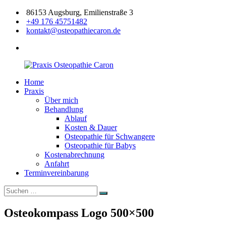
Zum
86153 Augsburg, Emilienstraße 3
Inhalt
+49 176 45751482
springen
kontakt@osteopathiecaron.de
facebook
Home
Praxis
Zertifizierte
Praxis
Osteopathie
Osteopathin
Über mich
Caron
Augsburg
Behandlung
Ablauf
Kosten & Dauer
Osteopathie für Schwangere
Osteopathie für Babys
Kostenabrechnung
Anfahrt
Terminvereinbarung
Suchen
Suchen
nach:
Osteokompass Logo 500×500