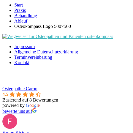
Start
Praxis
Behandlung
Ablauf
Osteokompass Logo 500×500
Impressum
Allgemeine Datenschutzerklärung
Terminvereinbarung
Kontakt
Osteopathie Caron
4.5
Basierend auf 8 Bewertungen
powered by
G
o
o
g
l
e
bewerte uns auf
Fanny Kistner