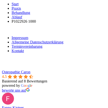
Start
Praxis
Behandlung
Ablauf
P1022926 1000
Impressum
Allgemeine Datenschutzerklärung
Terminvereinbarung
Kontakt
Osteopathie Caron
4.5
Basierend auf 8 Bewertungen
powered by
G
o
o
g
l
e
bewerte uns auf
Fanny Kistner