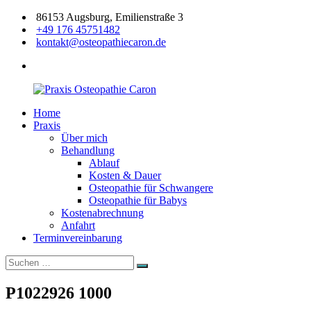
Zum
86153 Augsburg, Emilienstraße 3
Inhalt
+49 176 45751482
springen
kontakt@osteopathiecaron.de
facebook
Home
Praxis
Zertifizierte
Praxis
Osteopathie
Osteopathin
Über mich
Caron
Augsburg
Behandlung
Ablauf
Kosten & Dauer
Osteopathie für Schwangere
Osteopathie für Babys
Kostenabrechnung
Anfahrt
Terminvereinbarung
Suchen
Suchen
nach:
P1022926 1000