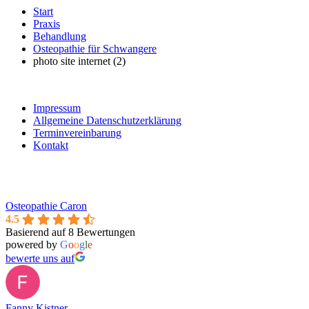
Start
Praxis
Behandlung
Osteopathie für Schwangere
photo site internet (2)
Impressum
Allgemeine Datenschutzerklärung
Terminvereinbarung
Kontakt
Osteopathie Caron
4.5
Basierend auf 8 Bewertungen
powered by
G
o
o
g
l
e
bewerte uns auf
Fanny Kistner