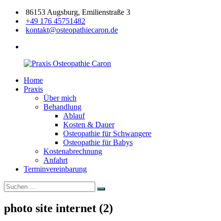
Zum
86153 Augsburg, Emilienstraße 3
Inhalt
+49 176 45751482
springen
kontakt@osteopathiecaron.de
facebook
Home
Praxis
Zertifizierte
Praxis
Osteopathie
Osteopathin
Über mich
Caron
Augsburg
Behandlung
Ablauf
Kosten & Dauer
Osteopathie für Schwangere
Osteopathie für Babys
Kostenabrechnung
Anfahrt
Terminvereinbarung
Suchen
Suchen
nach:
photo site internet (2)