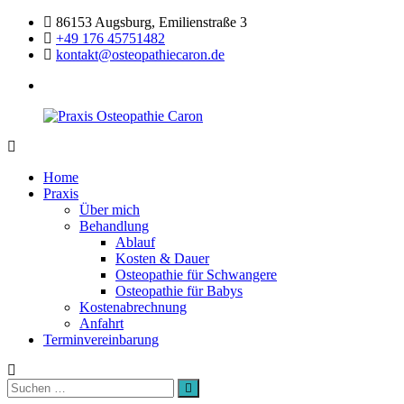
Zum
86153 Augsburg, Emilienstraße 3
Inhalt
+49 176 45751482
springen
kontakt@osteopathiecaron.de
facebook
Praxis
Zertifizierte
Osteopathie
Osteopathin
Home
Caron
Augsburg
Praxis
Über mich
Behandlung
Ablauf
Kosten & Dauer
Osteopathie für Schwangere
Osteopathie für Babys
Kostenabrechnung
Anfahrt
Terminvereinbarung
Suchen
Suchen
nach: