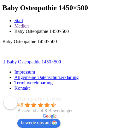
Baby Osteopathie 1450×500
Start
Medien
Baby Osteopathie 1450×500
Baby Osteopathie 1450×500
Beitragsnavigation
Baby Osteopathie 1450×500
Impressum
Allgemeine Datenschutzerklärung
Terminvereinbarung
Kontakt
Osteopathie Caron
4.5
Basierend auf 8 Bewertungen
powered by
G
o
o
g
l
e
bewerte uns auf