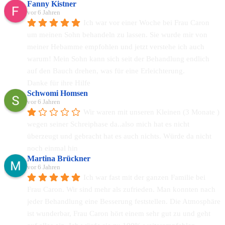
Fanny Kistner
vor 6 Jahren
Ich war vor einer Woche bei Frau Caron 
um meinen Sohn behandeln zu lassen. Sie wurde mir von 
meiner Hebamme empfohlen und jetzt verstehe ich auch 
warum! Mein Sohn kann sich seit der Behandlung endlich 
auf den Bauch drehen, was für eine Erleichterung.
Danke für ihre Hilfe
Schwomi Homsen
vor 6 Jahren
Wir waren mit unseren Kleinen (3 Monate ) 
wegen seiner Schreiphase da..also mich hat es nicht 
überzeugt und gebracht hat es auch nichts. Würde da nicht 
noch einmal hin
Martina Brückner
vor 6 Jahren
Ich war fast mit der ganzen Familie bei 
Frau Caron. Wir sind mehr als zufrieden. Man konnten nach 
jeder Behandlung eine Besserung feststellen. Die Atmosphäre 
ist wunderbar, Frau Caron hört einem sehr gut zu und geht 