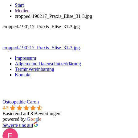
Start
Medien
cropped-190217_Praxis_Elise_31-3.jpg
cropped-190217_Praxis_Elise_31-3.jpg
Beitragsnavigation
cropped-190217_Praxis_Elise_31-3.jpg
Impressum
Allgemeine Datenschutzerklärung
Terminvereinbarung
Kontakt
Osteopathie Caron
4.5
Basierend auf 8 Bewertungen
powered by
G
o
o
g
l
e
bewerte uns auf