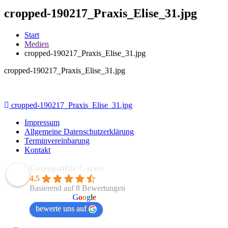
cropped-190217_Praxis_Elise_31.jpg
Start
Medien
cropped-190217_Praxis_Elise_31.jpg
cropped-190217_Praxis_Elise_31.jpg
Beitragsnavigation
cropped-190217_Praxis_Elise_31.jpg
Impressum
Allgemeine Datenschutzerklärung
Terminvereinbarung
Kontakt
Osteopathie Caron
4.5
Basierend auf 8 Bewertungen
powered by
G
o
o
g
l
e
bewerte uns auf