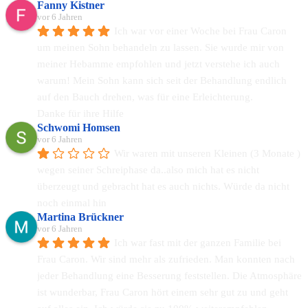
Fanny Kistner
vor 6 Jahren
Ich war vor einer Woche bei Frau Caron 
um meinen Sohn behandeln zu lassen. Sie wurde mir von 
meiner Hebamme empfohlen und jetzt verstehe ich auch 
warum! Mein Sohn kann sich seit der Behandlung endlich 
auf den Bauch drehen, was für eine Erleichterung.
Danke für ihre Hilfe
Schwomi Homsen
vor 6 Jahren
Wir waren mit unseren Kleinen (3 Monate ) 
wegen seiner Schreiphase da..also mich hat es nicht 
überzeugt und gebracht hat es auch nichts. Würde da nicht 
noch einmal hin
Martina Brückner
vor 6 Jahren
Ich war fast mit der ganzen Familie bei 
Frau Caron. Wir sind mehr als zufrieden. Man konnten nach 
jeder Behandlung eine Besserung feststellen. Die Atmosphäre 
ist wunderbar, Frau Caron hört einem sehr gut zu und geht 