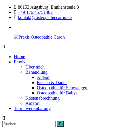
Zum
86153 Augsburg, Emilienstraße 3
Inhalt
+49 176 45751482
springen
kontakt@osteopathiecaron.de
facebook
Praxis
Zertifizierte
Osteopathie
Osteopathin
Home
Caron
Augsburg
Praxis
Über mich
Behandlung
Ablauf
Kosten & Dauer
Osteopathie für Schwangere
Osteopathie für Babys
Kostenabrechnung
Anfahrt
Terminvereinbarung
Suchen
Suchen
nach: