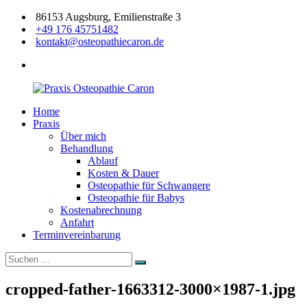
Zum
86153 Augsburg, Emilienstraße 3
Inhalt
+49 176 45751482
springen
kontakt@osteopathiecaron.de
facebook
Home
Praxis
Zertifizierte
Praxis
Osteopathie
Osteopathin
Über mich
Caron
Augsburg
Behandlung
Ablauf
Kosten & Dauer
Osteopathie für Schwangere
Osteopathie für Babys
Kostenabrechnung
Anfahrt
Terminvereinbarung
Suchen
Suchen
nach:
cropped-father-1663312-3000×1987-1.jpg