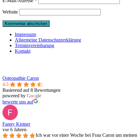
E-Mail-Adresse
*
Website
Impressum
Allgemeine Datenschutzerklärung
Terminvereinbarung
Kontakt
Osteopathie Caron
4.5
Basierend auf 8 Bewertungen
powered by
G
o
o
g
l
e
bewerte uns auf
Fanny Kistner
vor 6 Jahren
Ich war vor einer Woche bei Frau Caron um meinen 