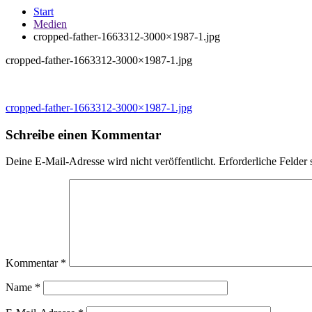
Start
Medien
cropped-father-1663312-3000×1987-1.jpg
cropped-father-1663312-3000×1987-1.jpg
Beitragsnavigation
cropped-father-1663312-3000×1987-1.jpg
Schreibe einen Kommentar
Deine E-Mail-Adresse wird nicht veröffentlicht.
Erforderliche Felder 
Kommentar
*
Name
*