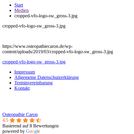
Start
Medien
cropped-vfo-logo-sw_gross-3.jpg
cropped-vfo-logo-sw_gross-3.jpg
https://www.osteopathiecaron.de/wp-
content/uploads/2019/03/cropped-vfo-logo-sw_gross-3.jpg
Beitragsnavigation
cropped-vfo-logo-sw_gross-3.jpg
Impressum
Allgemeine Datenschutzerklärung
Terminvereinbarung
Kontakt
Osteopathie Caron
4.5
Basierend auf 8 Bewertungen
powered by
G
o
o
g
l
e