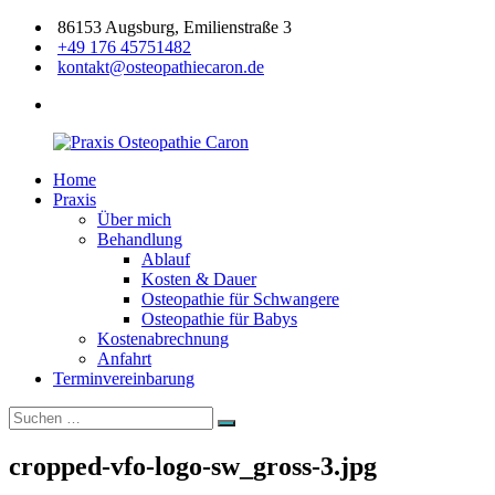
Zum
86153 Augsburg, Emilienstraße 3
Inhalt
+49 176 45751482
springen
kontakt@osteopathiecaron.de
facebook
Home
Praxis
Zertifizierte
Praxis
Osteopathie
Osteopathin
Über mich
Caron
Augsburg
Behandlung
Ablauf
Kosten & Dauer
Osteopathie für Schwangere
Osteopathie für Babys
Kostenabrechnung
Anfahrt
Terminvereinbarung
Suchen
Suchen
nach:
cropped-vfo-logo-sw_gross-3.jpg