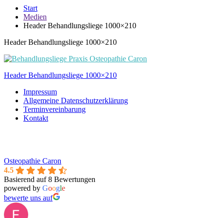
Start
Medien
Header Behandlungsliege 1000×210
Header Behandlungsliege 1000×210
Beitragsnavigation
Header Behandlungsliege 1000×210
Impressum
Allgemeine Datenschutzerklärung
Terminvereinbarung
Kontakt
Osteopathie Caron
4.5
Basierend auf 8 Bewertungen
powered by
G
o
o
g
l
e
bewerte uns auf