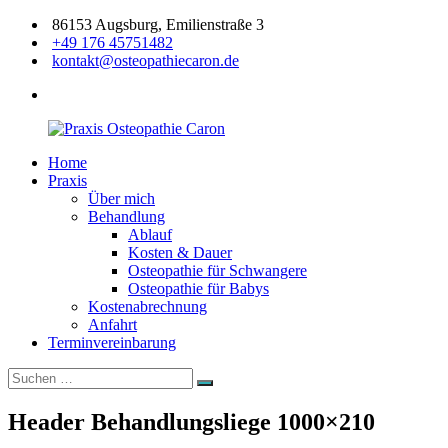
Zum
86153 Augsburg, Emilienstraße 3
Inhalt
+49 176 45751482
springen
kontakt@osteopathiecaron.de
facebook
Home
Praxis
Zertifizierte
Praxis
Osteopathie
Osteopathin
Über mich
Caron
Augsburg
Behandlung
Ablauf
Kosten & Dauer
Osteopathie für Schwangere
Osteopathie für Babys
Kostenabrechnung
Anfahrt
Terminvereinbarung
Suchen
Suchen
nach:
Header Behandlungsliege 1000×210