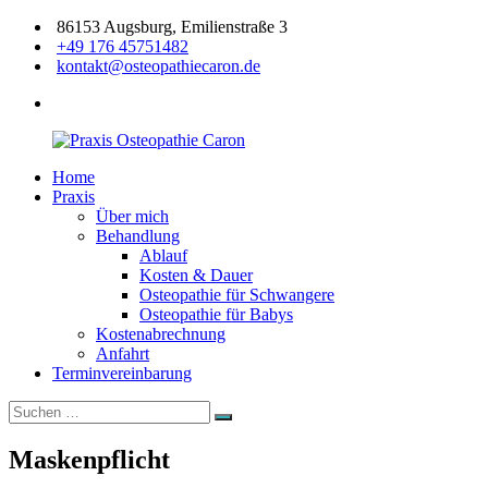
Zum
86153 Augsburg, Emilienstraße 3
Inhalt
+49 176 45751482
springen
kontakt@osteopathiecaron.de
facebook
Home
Praxis
Zertifizierte
Praxis
Osteopathie
Osteopathin
Über mich
Caron
Augsburg
Behandlung
Ablauf
Kosten & Dauer
Osteopathie für Schwangere
Osteopathie für Babys
Kostenabrechnung
Anfahrt
Terminvereinbarung
Suchen
Suchen
nach:
Maskenpflicht