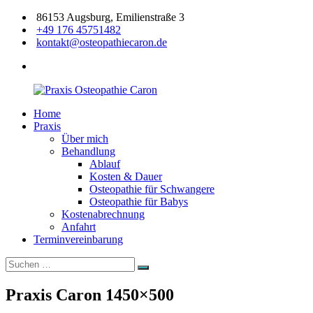
Zum
86153 Augsburg, Emilienstraße 3
Inhalt
+49 176 45751482
springen
kontakt@osteopathiecaron.de
facebook
Home
Praxis
Zertifizierte
Praxis
Osteopathie
Osteopathin
Über mich
Caron
Augsburg
Behandlung
Ablauf
Kosten & Dauer
Osteopathie für Schwangere
Osteopathie für Babys
Kostenabrechnung
Anfahrt
Terminvereinbarung
Suchen
Suchen
nach:
Praxis Caron 1450×500