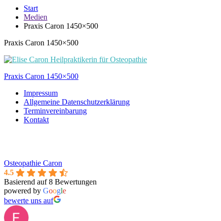
Start
Medien
Praxis Caron 1450×500
Praxis Caron 1450×500
Beitragsnavigation
Praxis Caron 1450×500
Impressum
Allgemeine Datenschutzerklärung
Terminvereinbarung
Kontakt
Osteopathie Caron
4.5
Basierend auf 8 Bewertungen
powered by
G
o
o
g
l
e
bewerte uns auf