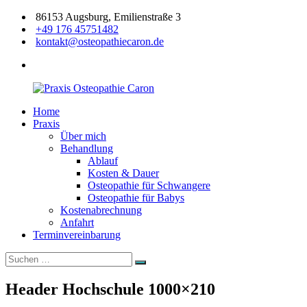
Zum
86153 Augsburg, Emilienstraße 3
Inhalt
+49 176 45751482
springen
kontakt@osteopathiecaron.de
facebook
Home
Praxis
Zertifizierte
Praxis
Osteopathie
Osteopathin
Über mich
Caron
Augsburg
Behandlung
Ablauf
Kosten & Dauer
Osteopathie für Schwangere
Osteopathie für Babys
Kostenabrechnung
Anfahrt
Terminvereinbarung
Suchen
Suchen
nach:
Header Hochschule 1000×210