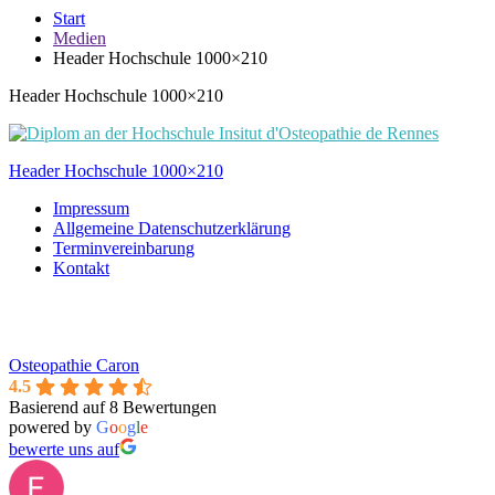
Start
Medien
Header Hochschule 1000×210
Header Hochschule 1000×210
Beitragsnavigation
Header Hochschule 1000×210
Impressum
Allgemeine Datenschutzerklärung
Terminvereinbarung
Kontakt
Osteopathie Caron
4.5
Basierend auf 8 Bewertungen
powered by
G
o
o
g
l
e
bewerte uns auf